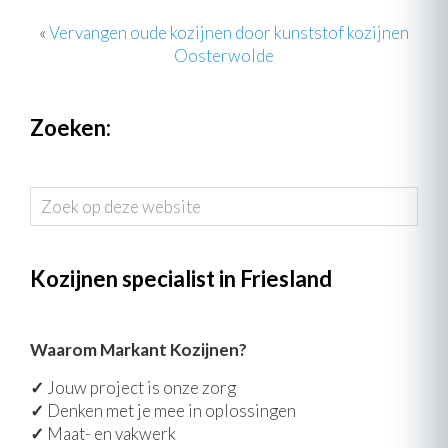
«
Vervangen oude kozijnen door kunststof kozijnen
Oosterwolde
Zoeken:
Zoek
op
deze
website
Kozijnen specialist in Friesland
Waarom Markant Kozijnen?
✓
Jouw project is onze zorg
✓
Denken met je mee in oplossingen
✓
Maat- en vakwerk