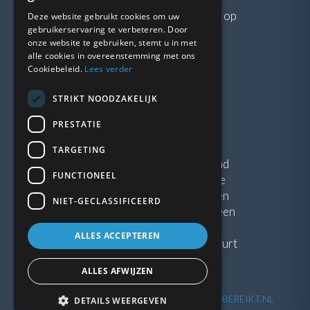
Neem gerust
contact
met ons op
Deze website gebruikt cookies om uw
gebruikerservaring te verbeteren. Door
onze website te gebruiken, stemt u in met
LINKS
alle cookies in overeenstemming met ons
Cookiebeleid.
Lees verder
Vacatures
STRIKT NOODZAKELIJK
Blogs
Privacybeleid
PRESTATIE
Algemene voorwaarden
TARGETING
Kunststof Kozijnen Friesland
FUNCTIONEEL
Kunststof kozijnen Drenthe
Kunststof Kozijnen Drachten
NIET-GECLASSIFICEERD
Kunststof Kozijnen Hoogeveen
ALLES ACCEPTEREN
Kunststof kozijnen in jouw buurt
ALLES AFWIJZEN
©
2026
| Website ontwikkeling door
WEBSITEBEREIKT.NL
DETAILS WEERGEVEN