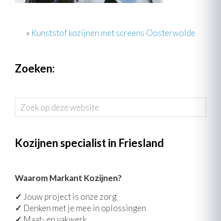
«
Kunststof kozijnen met screens Oosterwolde
Zoeken:
Zoek
op
deze
website
Kozijnen specialist in Friesland
Waarom Markant Kozijnen?
✓
Jouw project is onze zorg
✓
Denken met je mee in oplossingen
✓
Maat- en vakwerk