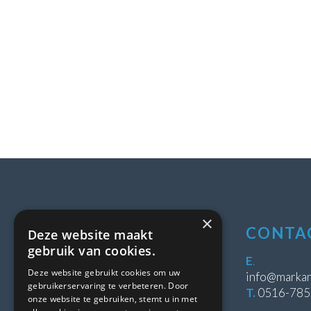
×
LOCATIE
CONTA
Deze website maakt
gebruik van cookies.
Stipeplein 2
E
.
Deze website gebruikt cookies om uw
8431 WE Oosterwolde
info@markan
gebruikerservaring te verbeteren. Door
T.
0516-78
onze website te gebruiken, stemt u in met