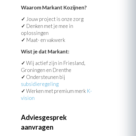
Waarom Markant Kozijnen?
✓
Jouw project is onze zorg
✓
Denken met je mee in
oplossingen
✓
Maat- en vakwerk
Wist je dat Markant:
✓
Wij actief zijn in Friesland,
Groningen en Drenthe
✓
Ondersteunen bij
subsidieregeling
✓
Werken met premium merk
K-
vision
Adviesgesprek
aanvragen