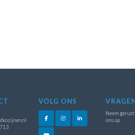
CT
VOLG ONS
VRAGE
Neem gerust
tkozijnen.nl
ons op
5713