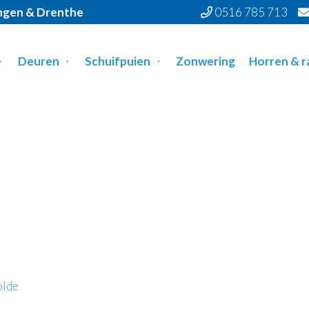
ingen & Drenthe
0516 785 713
Deuren
Schuifpuien
Zonwering
Horren & 
olde