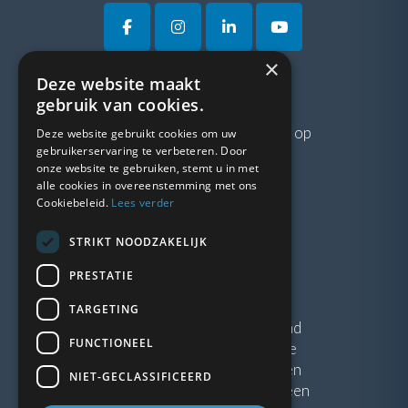
×
Deze website maakt
VRAGEN?
gebruik van cookies.
Neem gerust
contact
met ons op
Deze website gebruikt cookies om uw
gebruikerservaring te verbeteren. Door
onze website te gebruiken, stemt u in met
LINKS
alle cookies in overeenstemming met ons
Cookiebeleid.
Lees verder
Vacatures
STRIKT NOODZAKELIJK
Blogs
Privacybeleid
PRESTATIE
Algemene voorwaarden
TARGETING
Kunststof Kozijnen Friesland
FUNCTIONEEL
Kunststof kozijnen Drenthe
Kunststof Kozijnen Drachten
NIET-GECLASSIFICEERD
Kunststof Kozijnen Hoogeveen