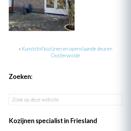
«
Kunststof kozijnen en openslaande deuren
Oosterwolde
Zoeken:
Zoek
op
deze
website
Kozijnen specialist in Friesland