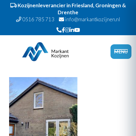
Kozijnenleverancier in Friesland, Groningen &
Drenthe
0516 785 713
info@markantkozijnen.nl
Spring
Door
Markant Kozijnen
naar
naar
Head
MENU
de
de
Recht
hoofdnavigatie
hoofd
inhoud