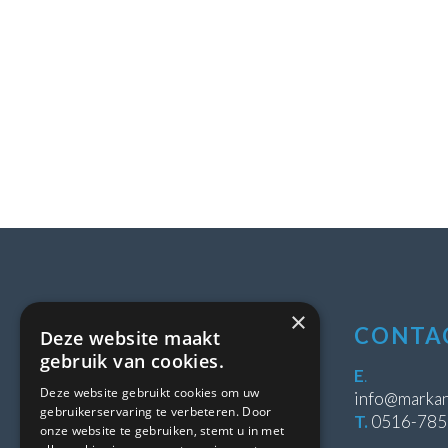
×
LOCATIE
CONTA
Deze website maakt
gebruik van cookies.
Stipeplein 2
E
.
Deze website gebruikt cookies om uw
8431 WE Oosterwolde
info@markan
gebruikerservaring te verbeteren. Door
T.
0516-78
onze website te gebruiken, stemt u in met