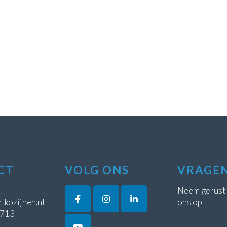
CT
VOLG ONS
VRAGE
Neem gerust
tkozijnen.nl
ons op
5713