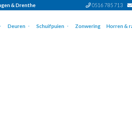
ingen & Drenthe
0516 785 713
Deuren
Schuifpuien
Zonwering
Horren & 