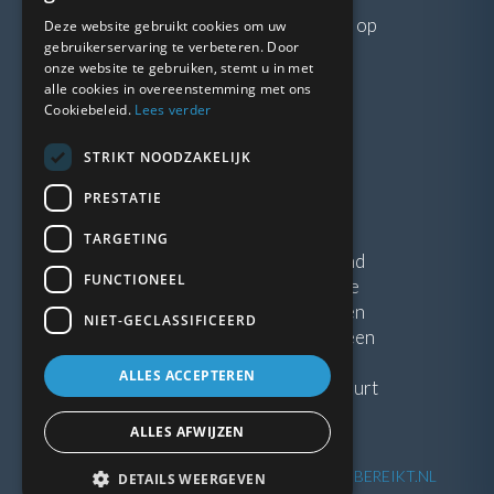
Neem gerust
contact
met ons op
Deze website gebruikt cookies om uw
gebruikerservaring te verbeteren. Door
onze website te gebruiken, stemt u in met
LINKS
alle cookies in overeenstemming met ons
Cookiebeleid.
Lees verder
Vacatures
STRIKT NOODZAKELIJK
Blogs
Privacybeleid
PRESTATIE
Algemene voorwaarden
TARGETING
Kunststof Kozijnen Friesland
FUNCTIONEEL
Kunststof kozijnen Drenthe
Kunststof Kozijnen Drachten
NIET-GECLASSIFICEERD
Kunststof Kozijnen Hoogeveen
ALLES ACCEPTEREN
Kunststof kozijnen in jouw buurt
ALLES AFWIJZEN
©
2026
| Website ontwikkeling door
WEBSITEBEREIKT.NL
DETAILS WEERGEVEN