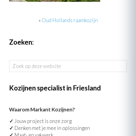
«
Oud Hollands raamkozijn
Zoeken:
Zoek
op
deze
website
Kozijnen specialist in Friesland
Waarom Markant Kozijnen?
✓
Jouw project is onze zorg
✓
Denken met je mee in oplossingen
✓
Maat- en vakwerk