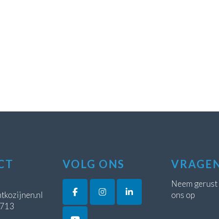
CT
VOLG ONS
VRAGE
Neem gerust
tkozijnen.nl
ons op
5713