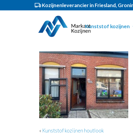
Kozijnenleverancier in Friesland, Gron
Spring
Door
Markant Kozijnen
Header
naar
naar
Kunststof kozijnen
de
de
Rechts
hoofdnavigatie
hoofd
inhoud
«
Kunststof kozijnen houtlook