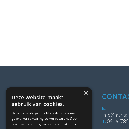
×
LOCATIE
CONTA
Deze website maakt
gebruik van cookies.
Stipeplein 2
E
.
Deze website gebruikt cookies om uw
8431 WE Oosterwolde
info@markan
gebruikerservaring te verbeteren. Door
T.
0516-78
onze website te gebruiken, stemt u in met