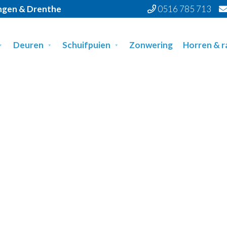
ingen & Drenthe
0516 785 713
Deuren
Schuifpuien
Zonwering
Horren & 