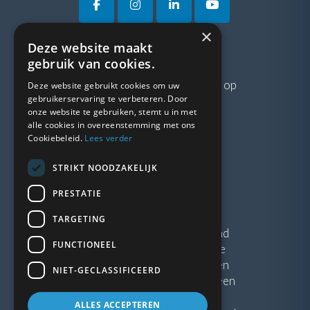
×
Deze website maakt
VRAGEN?
gebruik van cookies.
Neem gerust
contact
met ons op
Deze website gebruikt cookies om uw
gebruikerservaring te verbeteren. Door
onze website te gebruiken, stemt u in met
LINKS
alle cookies in overeenstemming met ons
Cookiebeleid.
Lees verder
Vacatures
STRIKT NOODZAKELIJK
Blogs
Privacybeleid
PRESTATIE
Algemene voorwaarden
TARGETING
Kunststof Kozijnen Friesland
FUNCTIONEEL
Kunststof kozijnen Drenthe
Kunststof Kozijnen Drachten
NIET-GECLASSIFICEERD
Kunststof Kozijnen Hoogeveen
ALLES ACCEPTEREN