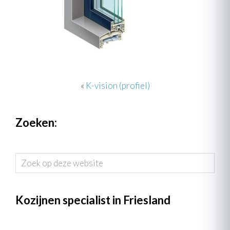
«
K-vision (profiel)
Zoeken:
Zoek
op
deze
website
Kozijnen specialist in Friesland