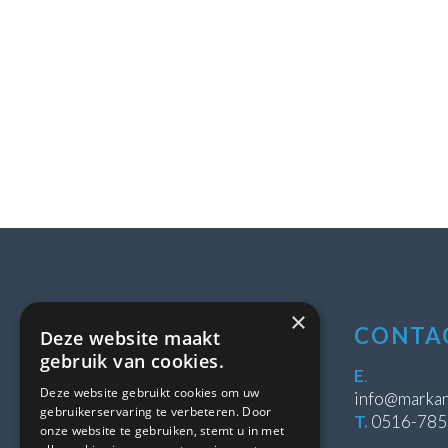
×
LOCATIE
CONTA
Deze website maakt
gebruik van cookies.
Stipeplein 2
E
.
Deze website gebruikt cookies om uw
8431 WE Oosterwolde
info@markan
gebruikerservaring te verbeteren. Door
T.
0516-78
onze website te gebruiken, stemt u in met