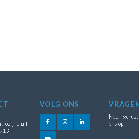
CT
VOLG ONS
VRAGE
Neem gerust
tkozijnen.nl
ons op
5713