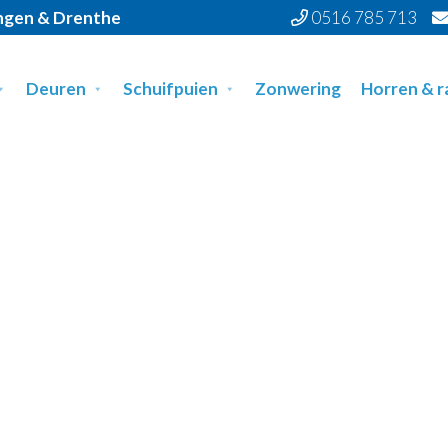
ingen & Drenthe
0516 785 713
Deuren
Schuifpuien
Zonwering
Horren & 