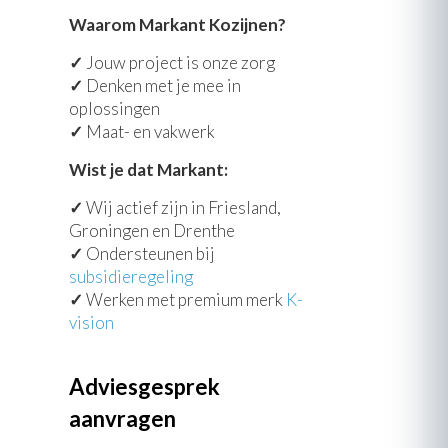
Waarom Markant Kozijnen?
✓
Jouw project is onze zorg
✓
Denken met je mee in
oplossingen
✓
Maat- en vakwerk
Wist je dat Markant:
✓
Wij actief zijn in Friesland,
Groningen en Drenthe
✓
Ondersteunen bij
subsidieregeling
✓
Werken met premium merk
K-
vision
Adviesgesprek
aanvragen