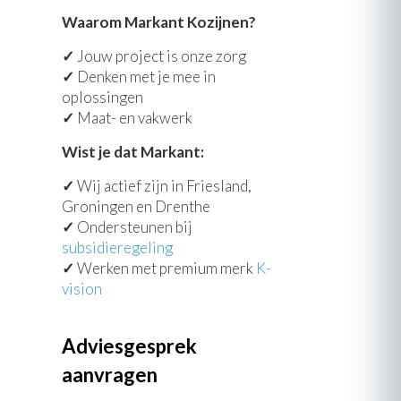
Waarom Markant Kozijnen?
✓
Jouw project is onze zorg
✓
Denken met je mee in
oplossingen
✓
Maat- en vakwerk
Wist je dat Markant:
✓
Wij actief zijn in Friesland,
Groningen en Drenthe
✓
Ondersteunen bij
subsidieregeling
✓
Werken met premium merk
K-
vision
Adviesgesprek
aanvragen