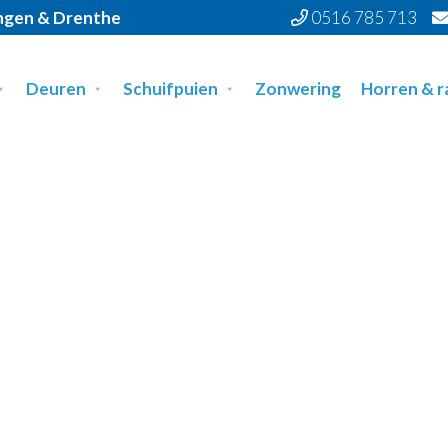
ingen & Drenthe
0516 785 713
Deuren
Schuifpuien
Zonwering
Horren & 