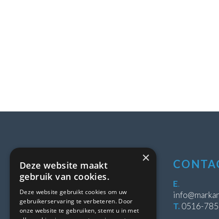
×
LOCATIE
CONTA
Deze website maakt
gebruik van cookies.
Stipeplein 2
E
.
Deze website gebruikt cookies om uw
8431 WE Oosterwolde
info@markan
gebruikerservaring te verbeteren. Door
T.
0516-78
onze website te gebruiken, stemt u in met