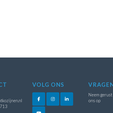
CT
VOLG ONS
VRAGE
Neem gerust
tkozijnen.nl
ons op
5713