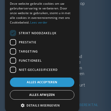
Neem gerust
contact
met ons op
Deze website gebruikt cookies om uw
gebruikerservaring te verbeteren. Door
onze website te gebruiken, stemt u in met
LINKS
alle cookies in overeenstemming met ons
Cookiebeleid.
Lees verder
Vacatures
STRIKT NOODZAKELIJK
Blogs
Privacybeleid
PRESTATIE
Algemene voorwaarden
TARGETING
Kunststof Kozijnen Friesland
FUNCTIONEEL
Kunststof kozijnen Drenthe
Kunststof Kozijnen Drachten
NIET-GECLASSIFICEERD
Kunststof Kozijnen Hoogeveen
ALLES ACCEPTEREN
Kunststof kozijnen in jouw buurt
ALLES AFWIJZEN
©
2026
| Website ontwikkeling door
WEBSITEBEREIKT.NL
DETAILS WEERGEVEN