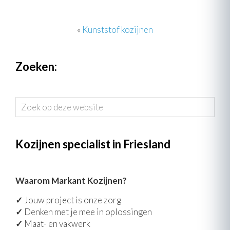
«
Kunststof kozijnen
Zoeken:
Zoek
op
deze
website
Kozijnen specialist in Friesland
Waarom Markant Kozijnen?
✓
Jouw project is onze zorg
✓
Denken met je mee in oplossingen
✓
Maat- en vakwerk