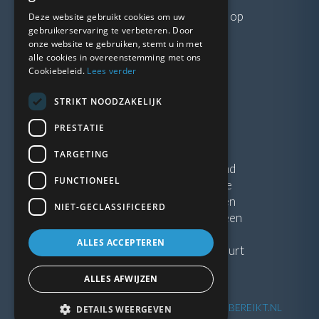
Neem gerust
contact
met ons op
Deze website gebruikt cookies om uw
gebruikerservaring te verbeteren. Door
onze website te gebruiken, stemt u in met
LINKS
alle cookies in overeenstemming met ons
Cookiebeleid.
Lees verder
Vacatures
STRIKT NOODZAKELIJK
Blogs
Privacybeleid
PRESTATIE
Algemene voorwaarden
TARGETING
Kunststof Kozijnen Friesland
FUNCTIONEEL
Kunststof kozijnen Drenthe
Kunststof Kozijnen Drachten
NIET-GECLASSIFICEERD
Kunststof Kozijnen Hoogeveen
ALLES ACCEPTEREN
Kunststof kozijnen in jouw buurt
ALLES AFWIJZEN
©
2026
| Website ontwikkeling door
WEBSITEBEREIKT.NL
DETAILS WEERGEVEN