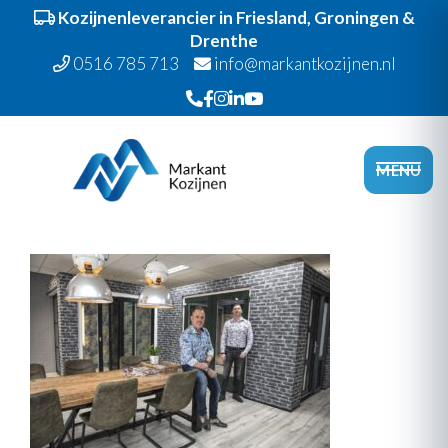
Kozijnenleverancier in Friesland, Groningen &
Drenthe
0516 785 713
info@markantkozijnen.nl
Spring
Door
Markant Kozijnen
naar
naar
Head
MENU
de
de
Recht
hoofdnavigatie
hoofd
inhoud