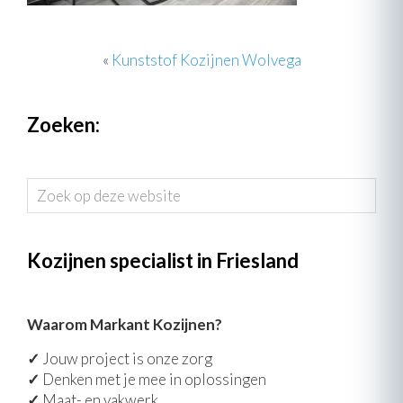
«
Kunststof Kozijnen Wolvega
Zoeken:
Zoek
op
deze
website
Kozijnen specialist in Friesland
Waarom Markant Kozijnen?
✓
Jouw project is onze zorg
✓
Denken met je mee in oplossingen
✓
Maat- en vakwerk