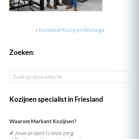
«
Kunststof Kozijnen Wolvega
Zoeken:
Zoek
op
deze
website
Kozijnen specialist in Friesland
Waarom Markant Kozijnen?
✓
Jouw project is onze zorg