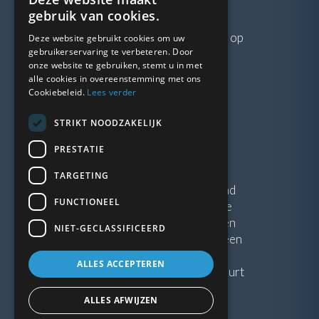
VRAGEN?
gebruik van cookies.
Neem gerust
contact
met ons op
Deze website gebruikt cookies om uw
gebruikerservaring te verbeteren. Door
onze website te gebruiken, stemt u in met
LINKS
alle cookies in overeenstemming met ons
Cookiebeleid.
Lees verder
Vacatures
STRIKT NOODZAKELIJK
Blogs
Privacybeleid
PRESTATIE
Algemene voorwaarden
TARGETING
Kunststof Kozijnen Friesland
FUNCTIONEEL
Kunststof kozijnen Drenthe
Kunststof Kozijnen Drachten
NIET-GECLASSIFICEERD
Kunststof Kozijnen Hoogeveen
ALLES ACCEPTEREN
Kunststof kozijnen in jouw buurt
ALLES AFWIJZEN