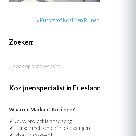
«
Kunststof Kozijnen Ruinen
Zoeken:
Zoek
op
deze
website
Kozijnen specialist in Friesland
Waarom Markant Kozijnen?
✓
Jouw project is onze zorg
✓
Denken met je mee in oplossingen
✓
Maat- en vakwerk