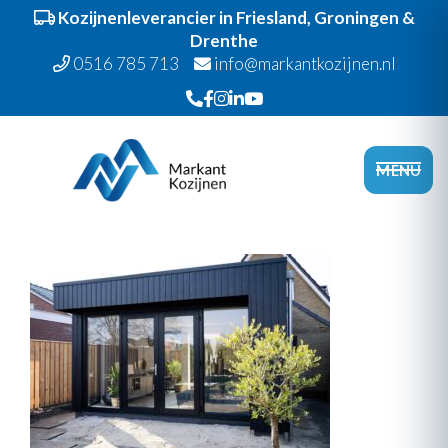
Kozijnenleverancier in Friesland, Groningen &
Drenthe
0516 785 713
info@markantkozijnen.nl
Spring
Door
Markant Kozijnen
naar
naar
Head
MENU
de
de
Recht
hoofdnavigatie
hoofd
inhoud