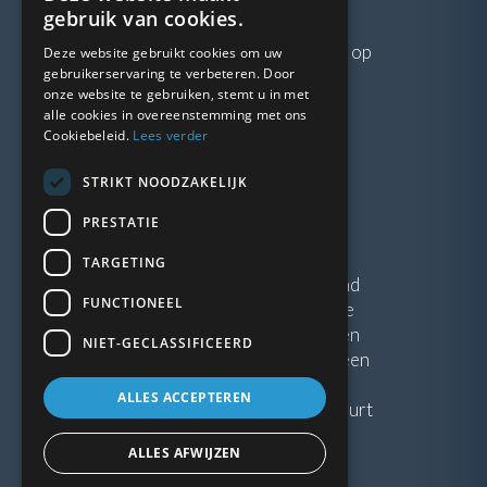
VRAGEN?
gebruik van cookies.
Neem gerust
contact
met ons op
Deze website gebruikt cookies om uw
gebruikerservaring te verbeteren. Door
onze website te gebruiken, stemt u in met
LINKS
alle cookies in overeenstemming met ons
Cookiebeleid.
Lees verder
Vacatures
STRIKT NOODZAKELIJK
Blogs
Privacybeleid
PRESTATIE
Algemene voorwaarden
TARGETING
Kunststof Kozijnen Friesland
FUNCTIONEEL
Kunststof kozijnen Drenthe
Kunststof Kozijnen Drachten
NIET-GECLASSIFICEERD
Kunststof Kozijnen Hoogeveen
ALLES ACCEPTEREN
Kunststof kozijnen in jouw buurt
ALLES AFWIJZEN