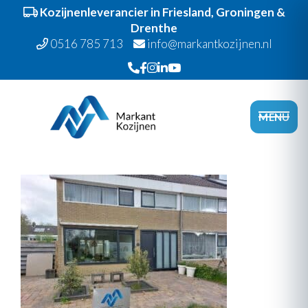
Kozijnenleverancier in Friesland, Groningen &
Drenthe
0516 785 713
info@markantkozijnen.nl
Spring
Door
Markant Kozijnen
naar
naar
Head
MENU
de
de
Recht
hoofdnavigatie
hoofd
inhoud