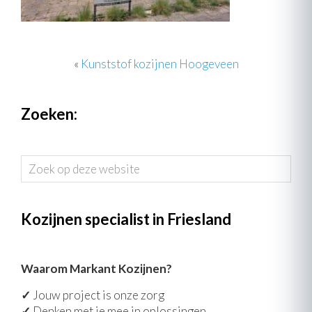
«
Kunststof kozijnen Hoogeveen
Zoeken:
Zoek
op
deze
website
Kozijnen specialist in Friesland
Waarom Markant Kozijnen?
✓
Jouw project is onze zorg
✓
Denken met je mee in oplossingen