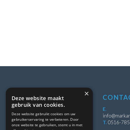
×
LOCATIE
CONTA
Deze website maakt
gebruik van cookies.
Stipeplein 2
E
.
Deze website gebruikt cookies om uw
8431 WE Oosterwolde
info@markan
gebruikerservaring te verbeteren. Door
T.
0516-78
onze website te gebruiken, stemt u in met