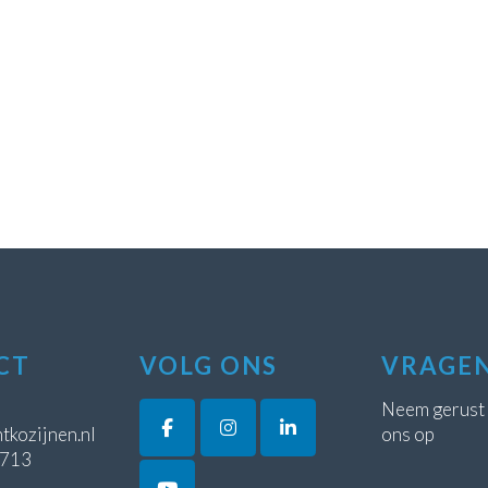
CT
VOLG ONS
VRAGE
Neem gerust
tkozijnen.nl
ons op
5713