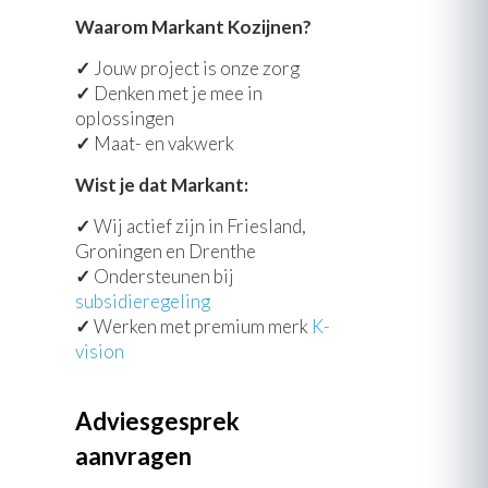
Waarom Markant Kozijnen?
✓
Jouw project is onze zorg
✓
Denken met je mee in
oplossingen
✓
Maat- en vakwerk
Wist je dat Markant:
✓
Wij actief zijn in Friesland,
Groningen en Drenthe
✓
Ondersteunen bij
subsidieregeling
✓
Werken met premium merk
K-
vision
Adviesgesprek
aanvragen