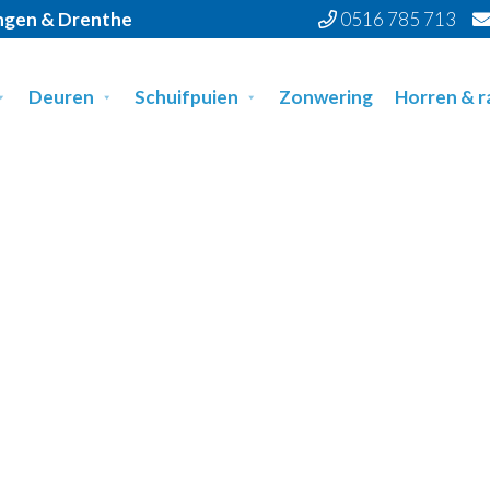
ingen & Drenthe
0516 785 713
Deuren
Schuifpuien
Zonwering
Horren & 