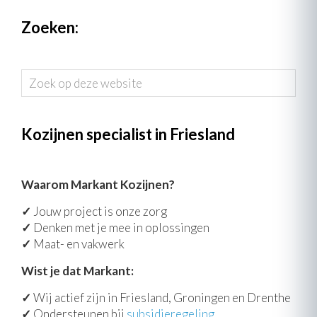
Zoeken:
Zoek
op
deze
website
Kozijnen specialist in Friesland
Waarom Markant Kozijnen?
✓
Jouw project is onze zorg
✓
Denken met je mee in oplossingen
✓
Maat- en vakwerk
Wist je dat Markant:
✓
Wij actief zijn in Friesland, Groningen en Drenthe
✓
Ondersteunen bij
subsidieregeling