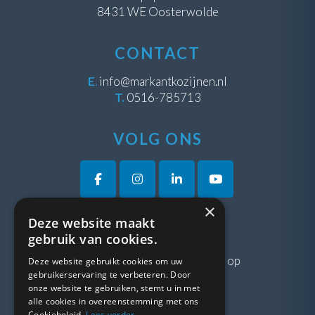
8431 WE Oosterwolde
CONTACT
E
.
info@markantkozijnen.nl
T.
0516-785713
VOLG ONS
×
Deze website maakt
VRAGEN?
gebruik van cookies.
Neem gerust
contact
met ons op
Deze website gebruikt cookies om uw
gebruikerservaring te verbeteren. Door
onze website te gebruiken, stemt u in met
LINKS
alle cookies in overeenstemming met ons
Cookiebeleid.
Lees verder