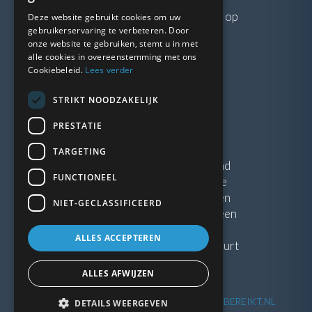
Neem gerust
contact
met ons op
Deze website gebruikt cookies om uw
gebruikerservaring te verbeteren. Door
onze website te gebruiken, stemt u in met
LINKS
alle cookies in overeenstemming met ons
Cookiebeleid.
Lees verder
Vacatures
STRIKT NOODZAKELIJK
Blogs
Privacybeleid
PRESTATIE
Algemene voorwaarden
TARGETING
Kunststof Kozijnen Friesland
FUNCTIONEEL
Kunststof kozijnen Drenthe
Kunststof Kozijnen Drachten
NIET-GECLASSIFICEERD
Kunststof Kozijnen Hoogeveen
ALLES ACCEPTEREN
Kunststof kozijnen in jouw buurt
ALLES AFWIJZEN
©
2026
| Website ontwikkeling door
WEBSITEBEREIKT.NL
DETAILS WEERGEVEN