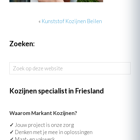
«
Kunststof Kozijnen Beilen
Zoeken:
Zoek
op
deze
website
Kozijnen specialist in Friesland
Waarom Markant Kozijnen?
✓
Jouw project is onze zorg
✓
Denken met je mee in oplossingen
✓
Maat- en vakwerk