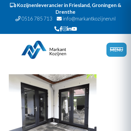
Kozijnenleverancier in Friesland, Groningen &
Drenthe
0516 785 713
info@markantkozijnen.nl
Spring
Door
Markant Kozijnen
naar
naar
Head
MENU
de
de
Recht
hoofdnavigatie
hoofd
inhoud