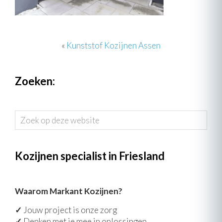
«
Kunststof Kozijnen Assen
Zoeken:
Zoek
op
deze
website
Kozijnen specialist in Friesland
Waarom Markant Kozijnen?
✓
Jouw project is onze zorg
✓
Denken met je mee in oplossingen