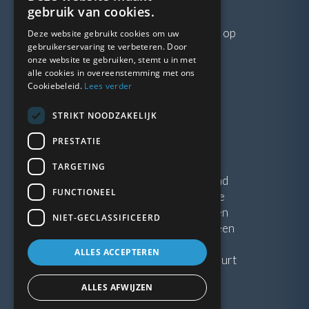
VRAGEN?
gebruik van cookies.
Neem gerust
contact
met ons op
Deze website gebruikt cookies om uw
gebruikerservaring te verbeteren. Door
onze website te gebruiken, stemt u in met
LINKS
alle cookies in overeenstemming met ons
Cookiebeleid.
Lees verder
Vacatures
STRIKT NOODZAKELIJK
Blogs
Privacybeleid
PRESTATIE
Algemene voorwaarden
TARGETING
Kunststof Kozijnen Friesland
FUNCTIONEEL
Kunststof kozijnen Drenthe
Kunststof Kozijnen Drachten
NIET-GECLASSIFICEERD
Kunststof Kozijnen Hoogeveen
ALLES ACCEPTEREN
Kunststof kozijnen in jouw buurt
ALLES AFWIJZEN