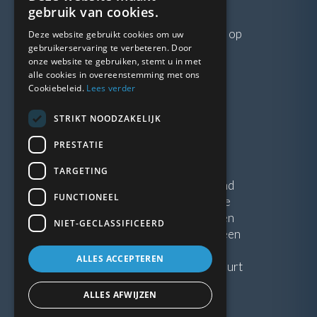
VRAGEN?
gebruik van cookies.
Neem gerust
contact
met ons op
Deze website gebruikt cookies om uw
gebruikerservaring te verbeteren. Door
onze website te gebruiken, stemt u in met
LINKS
alle cookies in overeenstemming met ons
Cookiebeleid.
Lees verder
Vacatures
STRIKT NOODZAKELIJK
Blogs
Privacybeleid
PRESTATIE
Algemene voorwaarden
TARGETING
Kunststof Kozijnen Friesland
FUNCTIONEEL
Kunststof kozijnen Drenthe
Kunststof Kozijnen Drachten
NIET-GECLASSIFICEERD
Kunststof Kozijnen Hoogeveen
ALLES ACCEPTEREN
Kunststof kozijnen in jouw buurt
ALLES AFWIJZEN