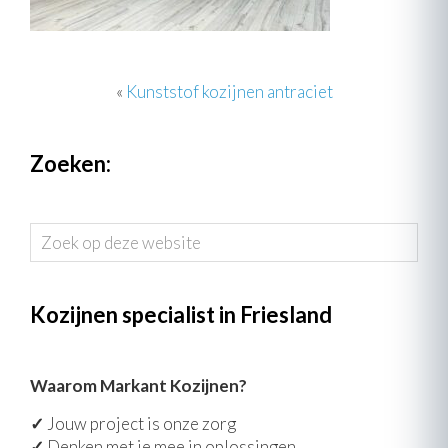
«
Kunststof kozijnen antraciet
Zoeken:
Zoek
op
deze
website
Kozijnen specialist in Friesland
Waarom Markant Kozijnen?
✓
Jouw project is onze zorg
✓
Denken met je mee in oplossingen