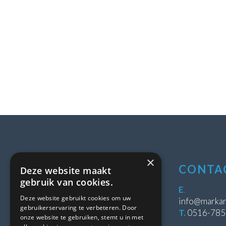
×
LOCATIE
CONTA
Deze website maakt
gebruik van cookies.
Stipeplein 2
E
.
Deze website gebruikt cookies om uw
8431 WE Oosterwolde
info@markan
gebruikerservaring te verbeteren. Door
T.
0516-78
onze website te gebruiken, stemt u in met