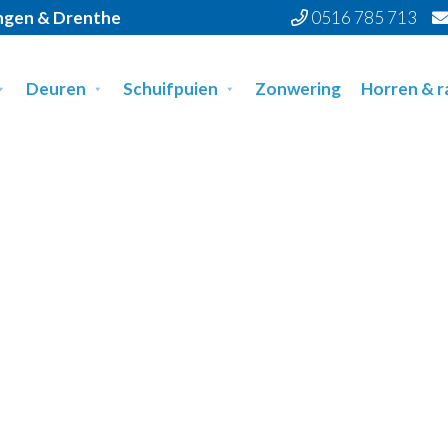
ingen & Drenthe
0516 785 713
Deuren
Schuifpuien
Zonwering
Horren & 