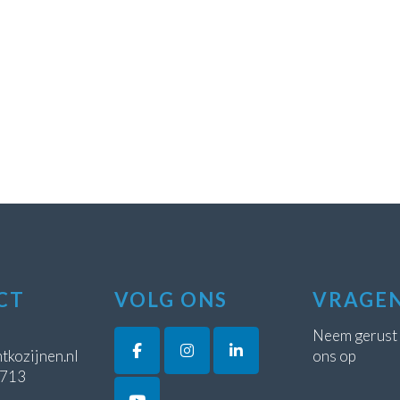
CT
VOLG ONS
VRAGE
Neem gerust
tkozijnen.nl
ons op
5713