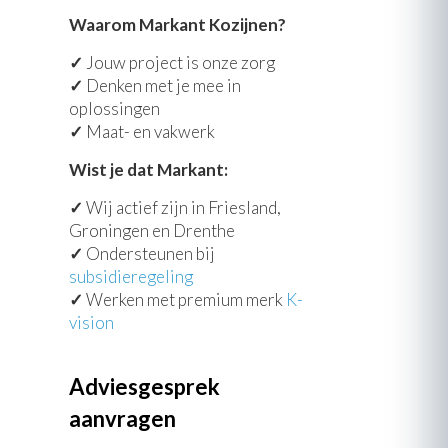
Waarom Markant Kozijnen?
✓
Jouw project is onze zorg
✓
Denken met je mee in
oplossingen
✓
Maat- en vakwerk
Wist je dat Markant:
✓
Wij actief zijn in Friesland,
Groningen en Drenthe
✓
Ondersteunen bij
subsidieregeling
✓
Werken met premium merk
K-
vision
Adviesgesprek
aanvragen