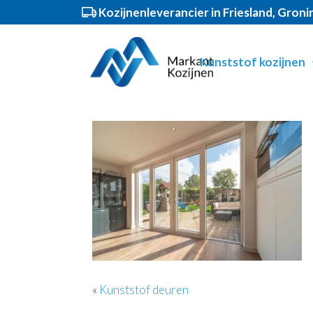
Kozijnenleverancier in Friesland, Gron
Spring
Door
Markant Kozijnen
Header
naar
naar
Kunststof kozijnen
de
de
Rechts
hoofdnavigatie
hoofd
inhoud
«
Kunststof deuren