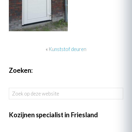
«
Kunststof deuren
Zoeken:
Zoek
op
deze
website
Kozijnen specialist in Friesland