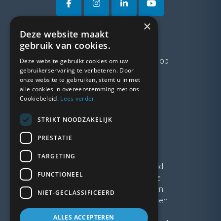
×
Deze website maakt
VRAGEN?
gebruik van cookies.
Neem gerust
contact
met ons op
Deze website gebruikt cookies om uw
gebruikerservaring te verbeteren. Door
onze website te gebruiken, stemt u in met
LINKS
alle cookies in overeenstemming met ons
Cookiebeleid.
Lees verder
Vacatures
STRIKT NOODZAKELIJK
Blogs
Privacybeleid
PRESTATIE
Algemene voorwaarden
TARGETING
Kunststof Kozijnen Friesland
FUNCTIONEEL
Kunststof kozijnen Drenthe
Kunststof Kozijnen Drachten
NIET-GECLASSIFICEERD
Kunststof Kozijnen Hoogeveen
ALLES ACCEPTEREN