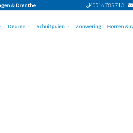
ingen & Drenthe
0516 785 713
Deuren
Schuifpuien
Zonwering
Horren & 