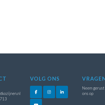
CT
VOLG ONS
VRAGE
Neem gerust
tkozijnen.nl
ons op
5713