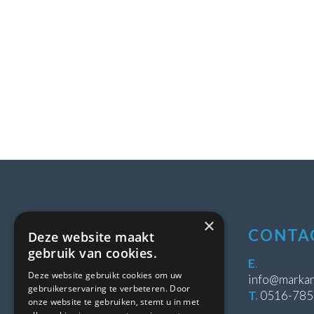
×
LOCATIE
CONTA
Deze website maakt
gebruik van cookies.
Stipeplein 2
E
.
Deze website gebruikt cookies om uw
8431 WE Oosterwolde
info@markan
gebruikerservaring te verbeteren. Door
T.
0516-78
onze website te gebruiken, stemt u in met