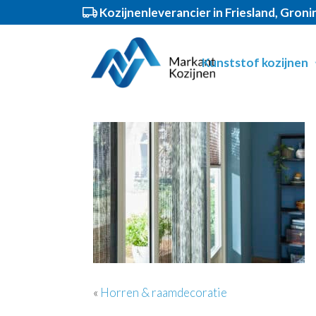
Kozijnenleverancier in Friesland, Gron
Spring
Door
Markant Kozijnen
Header
naar
naar
Kunststof kozijnen
de
de
Rechts
hoofdnavigatie
hoofd
inhoud
«
Horren & raamdecoratie