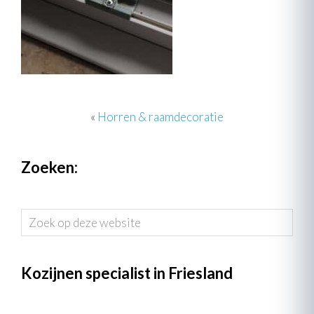
«
Horren & raamdecoratie
Zoeken:
Zoek
op
deze
website
Kozijnen specialist in Friesland