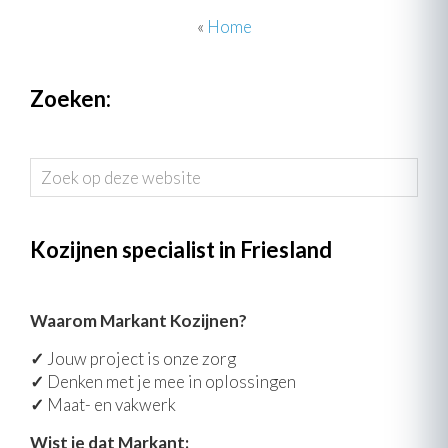
«
Home
Zoeken:
Zoek
op
deze
website
Kozijnen specialist in Friesland
Waarom Markant Kozijnen?
✓
Jouw project is onze zorg
✓
Denken met je mee in oplossingen
✓
Maat- en vakwerk
Wist je dat Markant: