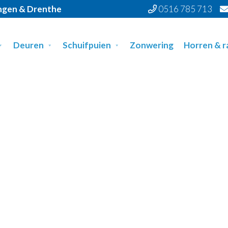
ingen & Drenthe
0516 785 713
Deuren
Schuifpuien
Zonwering
Horren & 