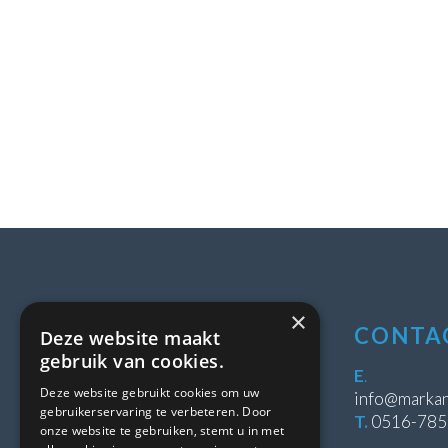
×
LOCATIE
CONTA
Deze website maakt
gebruik van cookies.
Stipeplein 2
E
.
Deze website gebruikt cookies om uw
8431 WE Oosterwolde
info@markan
gebruikerservaring te verbeteren. Door
T.
0516-78
onze website te gebruiken, stemt u in met