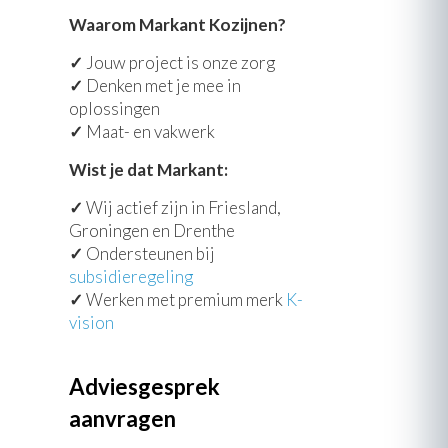
Waarom Markant Kozijnen?
✓
Jouw project is onze zorg
✓
Denken met je mee in
oplossingen
✓
Maat- en vakwerk
Wist je dat Markant:
✓
Wij actief zijn in Friesland,
Groningen en Drenthe
✓
Ondersteunen bij
subsidieregeling
✓
Werken met premium merk
K-
vision
Adviesgesprek
aanvragen