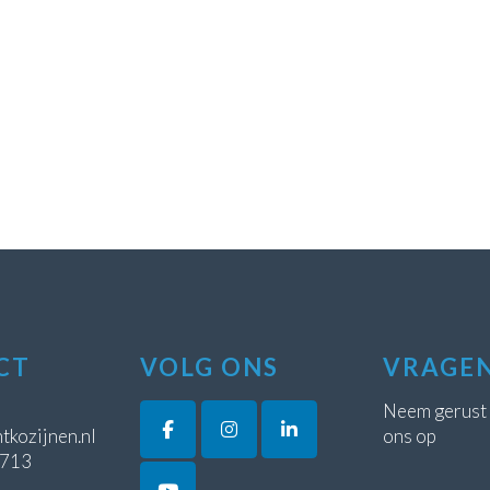
CT
VOLG ONS
VRAGE
Neem gerust
tkozijnen.nl
ons op
5713