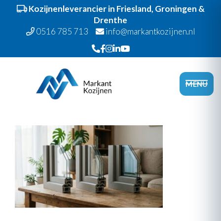
Kozijnenleverancier in Friesland, Groningen &
Drenthe
0516 785 713
info@markantkozijnen.nl
Spring
Door
Markant Kozijnen
naar
naar
Head
MENU
de
de
Recht
hoofdnavigatie
hoofd
inhoud