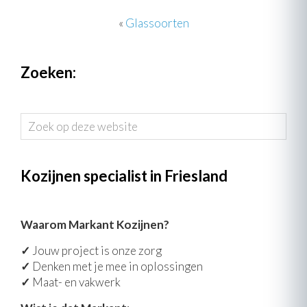
«
Glassoorten
Zoeken:
Zoek
op
deze
website
Kozijnen specialist in Friesland
Waarom Markant Kozijnen?
✓
Jouw project is onze zorg
✓
Denken met je mee in oplossingen
✓
Maat- en vakwerk