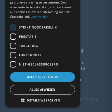
gebruikerservaring te verbeteren. Door
onze website te gebruiken, stemt u in met
LINKS
alle cookies in overeenstemming met ons
Cookiebeleid.
Lees verder
Vacatures
STRIKT NOODZAKELIJK
Blogs
Privacybeleid
PRESTATIE
Algemene voorwaarden
TARGETING
Kunststof Kozijnen Friesland
FUNCTIONEEL
Kunststof kozijnen Drenthe
Kunststof Kozijnen Drachten
NIET-GECLASSIFICEERD
Kunststof Kozijnen Hoogeveen
ALLES ACCEPTEREN
Kunststof kozijnen in jouw buurt
ALLES AFWIJZEN
©
2026
| Website ontwikkeling door
WEBSITEBEREIKT.NL
DETAILS WEERGEVEN