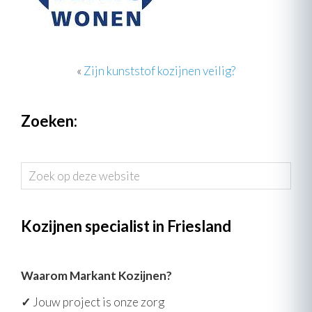
«
Zijn kunststof kozijnen veilig?
Zoeken:
Zoek
op
deze
website
Kozijnen specialist in Friesland
Waarom Markant Kozijnen?
✓
Jouw project is onze zorg