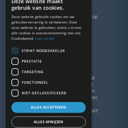
Deze website maakt
VRAGEN?
gebruik van cookies.
Neem gerust
contact
met ons op
Deze website gebruikt cookies om uw
gebruikerservaring te verbeteren. Door
onze website te gebruiken, stemt u in met
LINKS
alle cookies in overeenstemming met ons
Cookiebeleid.
Lees verder
Vacatures
STRIKT NOODZAKELIJK
Blogs
Privacybeleid
PRESTATIE
Algemene voorwaarden
TARGETING
Kunststof Kozijnen Friesland
FUNCTIONEEL
Kunststof kozijnen Drenthe
Kunststof Kozijnen Drachten
NIET-GECLASSIFICEERD
Kunststof Kozijnen Hoogeveen
ALLES ACCEPTEREN
Kunststof kozijnen in jouw buurt
ALLES AFWIJZEN