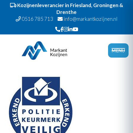
Kozijnenleverancier in Friesland, Groningen &
Drenthe
0516 785 713
info@markantkozijnen.nl
Spring
Door
Markant Kozijnen
naar
naar
Head
MENU
de
de
Recht
hoofdnavigatie
hoofd
inhoud