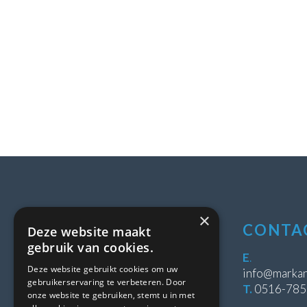
×
LOCATIE
CONTA
Deze website maakt
gebruik van cookies.
Stipeplein 2
E
.
Deze website gebruikt cookies om uw
8431 WE Oosterwolde
info@markan
gebruikerservaring te verbeteren. Door
T.
0516-78
onze website te gebruiken, stemt u in met