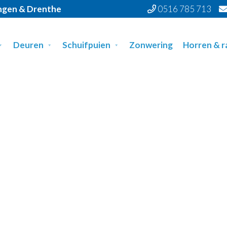
ingen & Drenthe
0516 785 713
Deuren
Schuifpuien
Zonwering
Horren & 