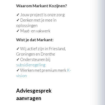
Waarom Markant Kozijnen?
✓
Jouw project is onze zorg
✓
Denken met je mee in
oplossingen
✓
Maat- en vakwerk
Wist je dat Markant:
✓
Wij actief zijn in Friesland,
Groningen en Drenthe
✓
Ondersteunen bij
subsidieregeling
✓
Werken met premium merk
K-
vision
Adviesgesprek
aanvragen