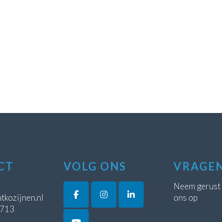
CT
VOLG ONS
VRAGE
Neem gerust
tkozijnen.nl
ons op
5713