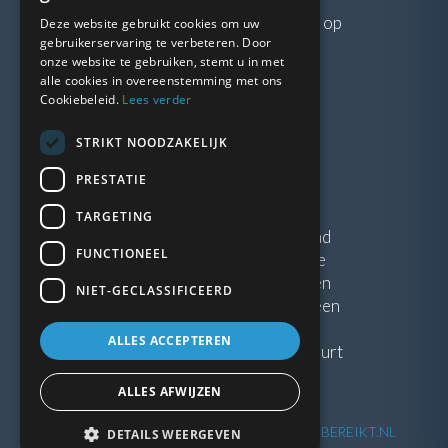
Neem gerust
contact
met ons op
Deze website gebruikt cookies om uw
gebruikerservaring te verbeteren. Door
onze website te gebruiken, stemt u in met
LINKS
alle cookies in overeenstemming met ons
Cookiebeleid.
Lees verder
Vacatures
STRIKT NOODZAKELIJK
Blogs
Privacybeleid
PRESTATIE
Algemene voorwaarden
TARGETING
Kunststof Kozijnen Friesland
FUNCTIONEEL
Kunststof kozijnen Drenthe
Kunststof Kozijnen Drachten
NIET-GECLASSIFICEERD
Kunststof Kozijnen Hoogeveen
ALLES ACCEPTEREN
Kunststof kozijnen in jouw buurt
ALLES AFWIJZEN
©
2026
| Website ontwikkeling door
WEBSITEBEREIKT.NL
DETAILS WEERGEVEN