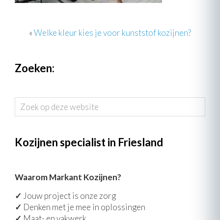
«
Welke kleur kies je voor kunststof kozijnen?
Zoeken:
Zoek
op
deze
website
Kozijnen specialist in Friesland
Waarom Markant Kozijnen?
✓
Jouw project is onze zorg
✓
Denken met je mee in oplossingen
✓
Maat- en vakwerk