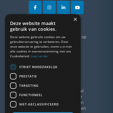
×
Deze website maakt
VRAGEN?
gebruik van cookies.
Neem gerust
contact
met ons op
Deze website gebruikt cookies om uw
gebruikerservaring te verbeteren. Door
onze website te gebruiken, stemt u in met
LINKS
alle cookies in overeenstemming met ons
Cookiebeleid.
Lees verder
Vacatures
STRIKT NOODZAKELIJK
Blogs
Privacybeleid
PRESTATIE
Algemene voorwaarden
TARGETING
Kunststof Kozijnen Friesland
FUNCTIONEEL
Kunststof kozijnen Drenthe
Kunststof Kozijnen Drachten
NIET-GECLASSIFICEERD
Kunststof Kozijnen Hoogeveen