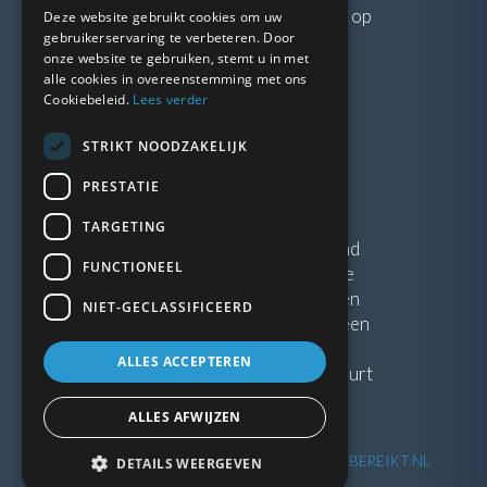
Neem gerust
contact
met ons op
Deze website gebruikt cookies om uw
gebruikerservaring te verbeteren. Door
onze website te gebruiken, stemt u in met
LINKS
alle cookies in overeenstemming met ons
Cookiebeleid.
Lees verder
Vacatures
STRIKT NOODZAKELIJK
Blogs
Privacybeleid
PRESTATIE
Algemene voorwaarden
TARGETING
Kunststof Kozijnen Friesland
FUNCTIONEEL
Kunststof kozijnen Drenthe
Kunststof Kozijnen Drachten
NIET-GECLASSIFICEERD
Kunststof Kozijnen Hoogeveen
ALLES ACCEPTEREN
Kunststof kozijnen in jouw buurt
ALLES AFWIJZEN
©
2026
| Website ontwikkeling door
WEBSITEBEREIKT.NL
DETAILS WEERGEVEN