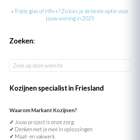
«
Triple glas of HR++? Zo kies je de beste optie voor
jouw woning in 2025
Zoeken:
Zoek
op
deze
website
Kozijnen specialist in Friesland
Waarom Markant Kozijnen?
✓
Jouw project is onze zorg
✓
Denken met je mee in oplossingen
✓
Maat- en vakwerk