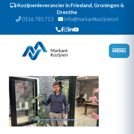
Kozijnenleverancier in Friesland, Groningen &
Drenthe
0516 785 713
info@markantkozijnen.nl
Spring
Door
Markant Kozijnen
naar
naar
Head
MENU
de
de
Recht
hoofdnavigatie
hoofd
inhoud