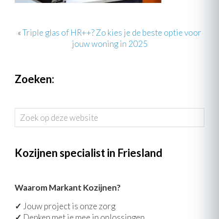
«
Triple glas of HR++? Zo kies je de beste optie voor
jouw woning in 2025
Zoeken:
Zoek
op
deze
website
Kozijnen specialist in Friesland
Waarom Markant Kozijnen?
✓
Jouw project is onze zorg
✓
Denken met je mee in oplossingen