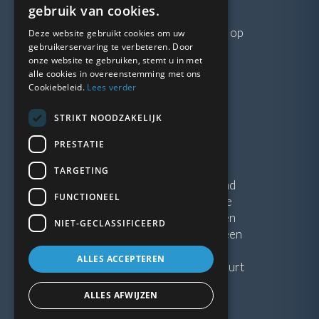
VRAGEN?
gebruik van cookies.
Neem gerust
contact
met ons op
Deze website gebruikt cookies om uw
gebruikerservaring te verbeteren. Door
onze website te gebruiken, stemt u in met
LINKS
alle cookies in overeenstemming met ons
Cookiebeleid.
Lees verder
Vacatures
STRIKT NOODZAKELIJK
Blogs
Privacybeleid
PRESTATIE
Algemene voorwaarden
TARGETING
Kunststof Kozijnen Friesland
FUNCTIONEEL
Kunststof kozijnen Drenthe
Kunststof Kozijnen Drachten
NIET-GECLASSIFICEERD
Kunststof Kozijnen Hoogeveen
ALLES ACCEPTEREN
Kunststof kozijnen in jouw buurt
ALLES AFWIJZEN