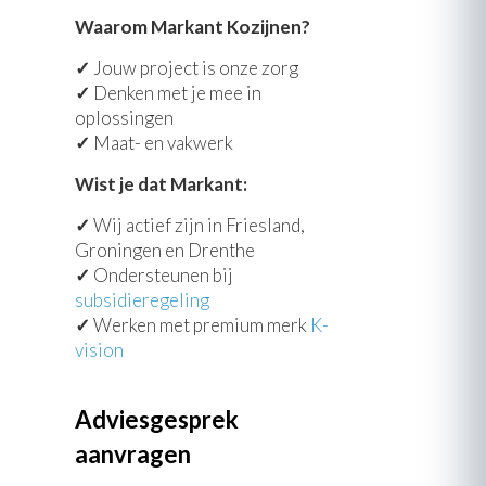
Waarom Markant Kozijnen?
✓
Jouw project is onze zorg
✓
Denken met je mee in
oplossingen
✓
Maat- en vakwerk
Wist je dat Markant:
✓
Wij actief zijn in Friesland,
Groningen en Drenthe
✓
Ondersteunen bij
subsidieregeling
✓
Werken met premium merk
K-
vision
Adviesgesprek
aanvragen