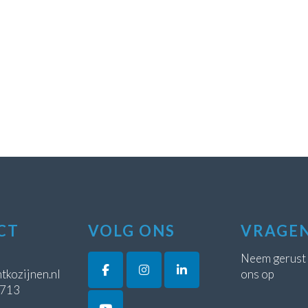
CT
VOLG ONS
VRAGE
Neem gerust
tkozijnen.nl
ons op
5713