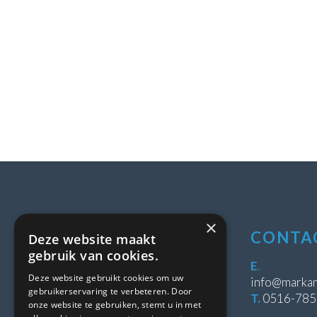
×
LOCATIE
CONTA
Deze website maakt
gebruik van cookies.
Stipeplein 2
E
.
Deze website gebruikt cookies om uw
8431 WE Oosterwolde
info@markan
gebruikerservaring te verbeteren. Door
T.
0516-78
onze website te gebruiken, stemt u in met