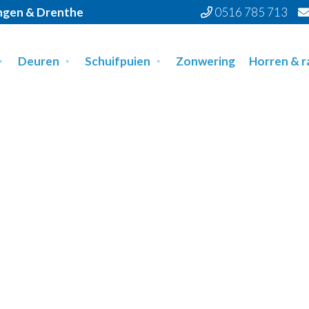
ingen & Drenthe
0516 785 713
Deuren
Schuifpuien
Zonwering
Horren & 