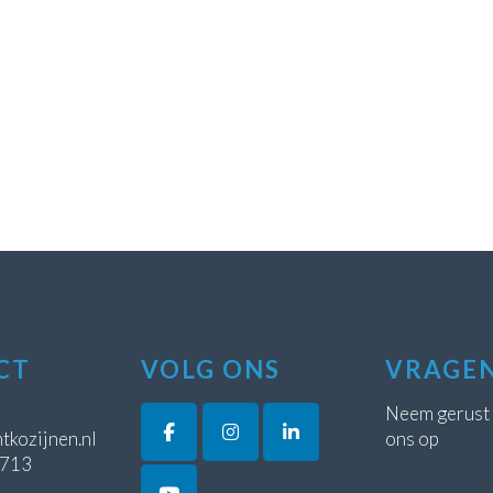
CT
VOLG ONS
VRAGE
Neem gerust
tkozijnen.nl
ons op
5713