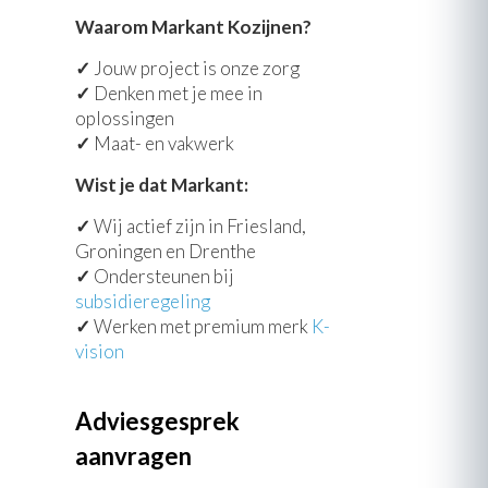
Waarom Markant Kozijnen?
✓
Jouw project is onze zorg
✓
Denken met je mee in
oplossingen
✓
Maat- en vakwerk
Wist je dat Markant:
✓
Wij actief zijn in Friesland,
Groningen en Drenthe
✓
Ondersteunen bij
subsidieregeling
✓
Werken met premium merk
K-
vision
Adviesgesprek
aanvragen