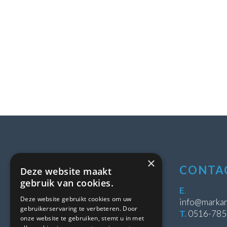
×
LOCATIE
CONTA
Deze website maakt
gebruik van cookies.
Stipeplein 2
E
.
Deze website gebruikt cookies om uw
8431 WE Oosterwolde
info@markan
gebruikerservaring te verbeteren. Door
T.
0516-78
onze website te gebruiken, stemt u in met