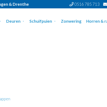
ingen & Drenthe
0516 785 713
Deuren
Schuifpuien
Zonwering
Horren & 
happen