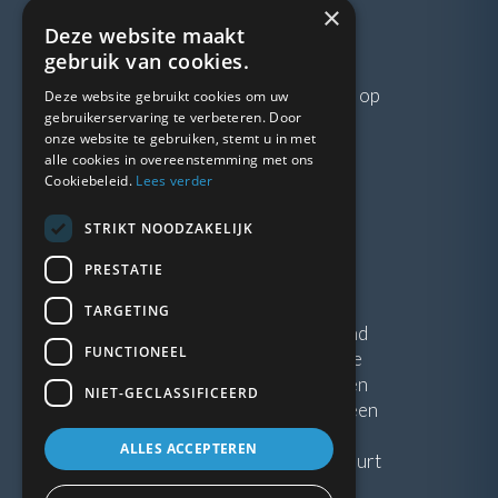
×
Deze website maakt
VRAGEN?
gebruik van cookies.
Neem gerust
contact
met ons op
Deze website gebruikt cookies om uw
gebruikerservaring te verbeteren. Door
onze website te gebruiken, stemt u in met
LINKS
alle cookies in overeenstemming met ons
Cookiebeleid.
Lees verder
Vacatures
STRIKT NOODZAKELIJK
Blogs
Privacybeleid
PRESTATIE
Algemene voorwaarden
TARGETING
Kunststof Kozijnen Friesland
FUNCTIONEEL
Kunststof kozijnen Drenthe
Kunststof Kozijnen Drachten
NIET-GECLASSIFICEERD
Kunststof Kozijnen Hoogeveen
ALLES ACCEPTEREN
Kunststof kozijnen in jouw buurt