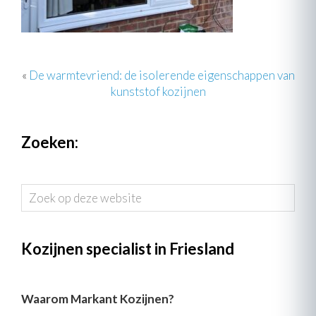
«
De warmtevriend: de isolerende eigenschappen van
kunststof kozijnen
Zoeken:
Zoek
op
deze
website
Kozijnen specialist in Friesland
Waarom Markant Kozijnen?