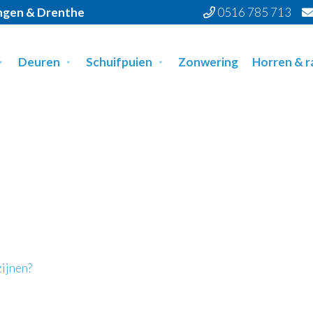
ingen & Drenthe
0516 785 713
Deuren
Schuifpuien
Zonwering
Horren & 
zijnen?