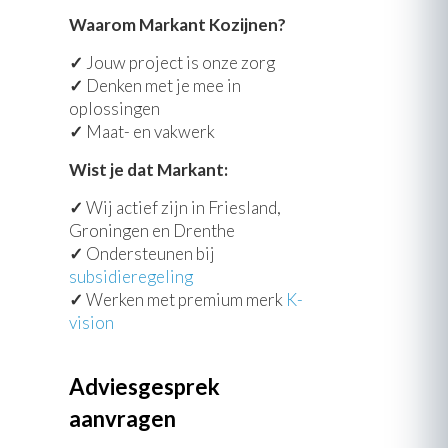
Waarom Markant Kozijnen?
✓
Jouw project is onze zorg
✓
Denken met je mee in
oplossingen
✓
Maat- en vakwerk
Wist je dat Markant:
✓
Wij actief zijn in Friesland,
Groningen en Drenthe
✓
Ondersteunen bij
subsidieregeling
✓
Werken met premium merk
K-
vision
Adviesgesprek
aanvragen