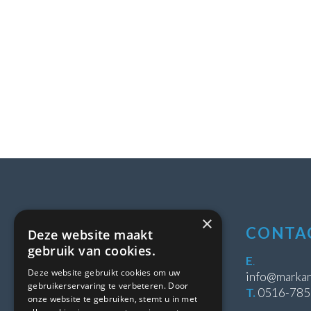
×
LOCATIE
CONTA
Deze website maakt
gebruik van cookies.
Stipeplein 2
E
.
Deze website gebruikt cookies om uw
8431 WE Oosterwolde
info@markan
gebruikerservaring te verbeteren. Door
T.
0516-78
onze website te gebruiken, stemt u in met