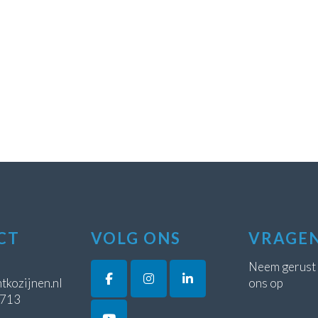
CT
VOLG ONS
VRAGE
Neem gerust
tkozijnen.nl
ons op
5713