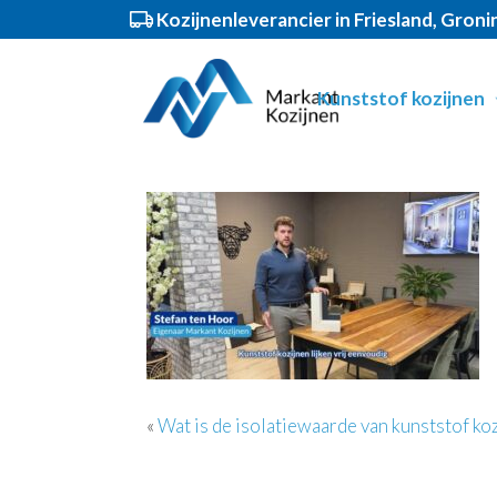
Kozijnenleverancier in Friesland, Gron
Spring
Door
Markant Kozijnen
Header
naar
naar
Kunststof kozijnen
de
de
Rechts
hoofdnavigatie
hoofd
inhoud
«
Wat is de isolatiewaarde van kunststof ko