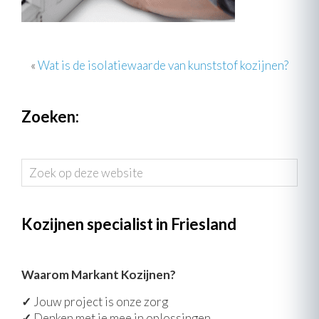
«
Wat is de isolatiewaarde van kunststof kozijnen?
Zoeken:
Zoek
op
deze
website
Kozijnen specialist in Friesland
Waarom Markant Kozijnen?
✓
Jouw project is onze zorg
✓
Denken met je mee in oplossingen