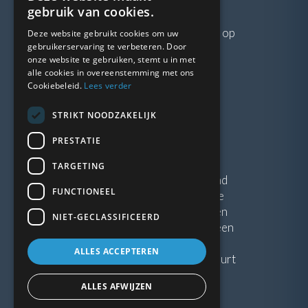
VRAGEN?
gebruik van cookies.
Neem gerust
contact
met ons op
Deze website gebruikt cookies om uw
gebruikerservaring te verbeteren. Door
onze website te gebruiken, stemt u in met
LINKS
alle cookies in overeenstemming met ons
Cookiebeleid.
Lees verder
Vacatures
STRIKT NOODZAKELIJK
Blogs
Privacybeleid
PRESTATIE
Algemene voorwaarden
TARGETING
Kunststof Kozijnen Friesland
FUNCTIONEEL
Kunststof kozijnen Drenthe
Kunststof Kozijnen Drachten
NIET-GECLASSIFICEERD
Kunststof Kozijnen Hoogeveen
ALLES ACCEPTEREN
Kunststof kozijnen in jouw buurt
ALLES AFWIJZEN