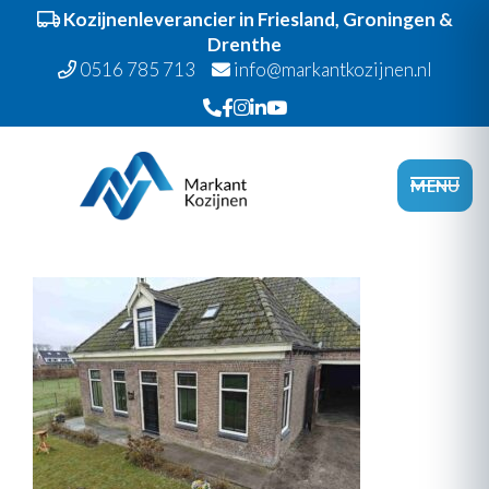
Kozijnenleverancier in Friesland, Groningen &
Drenthe
0516 785 713
info@markantkozijnen.nl
Spring
Door
Markant Kozijnen
naar
naar
Head
MENU
de
de
Recht
hoofdnavigatie
hoofd
inhoud