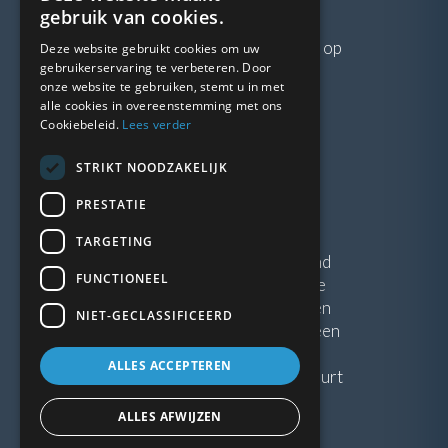
VRAGEN?
gebruik van cookies.
Neem gerust
contact
met ons op
Deze website gebruikt cookies om uw
gebruikerservaring te verbeteren. Door
onze website te gebruiken, stemt u in met
LINKS
alle cookies in overeenstemming met ons
Cookiebeleid.
Lees verder
Vacatures
STRIKT NOODZAKELIJK
Blogs
Privacybeleid
PRESTATIE
Algemene voorwaarden
TARGETING
Kunststof Kozijnen Friesland
FUNCTIONEEL
Kunststof kozijnen Drenthe
Kunststof Kozijnen Drachten
NIET-GECLASSIFICEERD
Kunststof Kozijnen Hoogeveen
ALLES ACCEPTEREN
Kunststof kozijnen in jouw buurt
ALLES AFWIJZEN