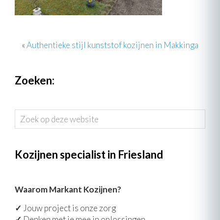
«
Authentieke stijl kunststof kozijnen in Makkinga
Zoeken:
Zoek
op
deze
website
Kozijnen specialist in Friesland
Waarom Markant Kozijnen?
✓
Jouw project is onze zorg
✓
Denken met je mee in oplossingen